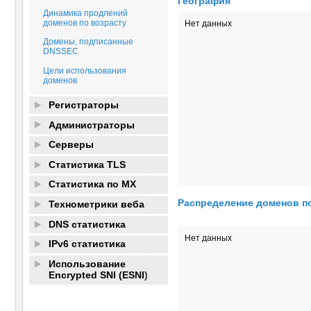
География
Динамика продлений
доменов по возрасту
Нет данных
Домены, подписанные
DNSSEC
Цели использования
доменов
Регистраторы
Администраторы
Серверы
Статистика TLS
Статистика по MX
Распределение доменов п
Технометрики веба
DNS статистика
Нет данных
IPv6 статистика
Использование
Encrypted SNI (ESNI)