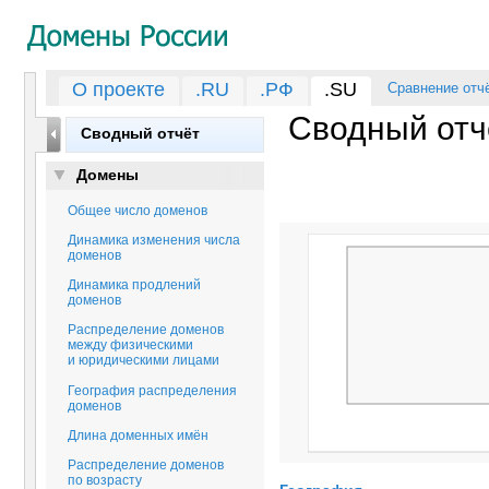
Технический Центр Интернет
О проекте
.RU
.РФ
.SU
Сравнение отч
Сводный отч
Сводный отчёт
Домены
Общее число доменов
Динамика изменения числа
доменов
Динамика продлений
доменов
Распределение доменов
между физическими
и юридическими лицами
География распределения
доменов
Длина доменных имён
Распределение доменов
по возрасту