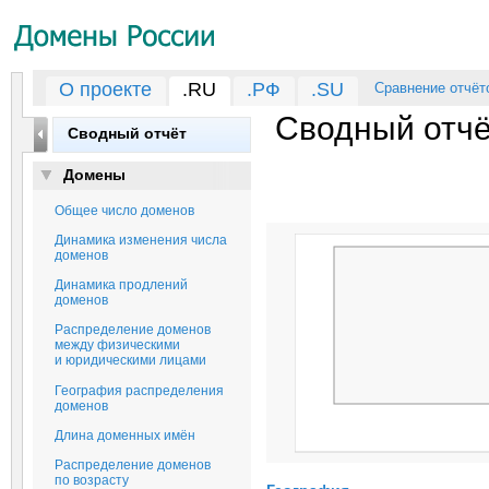
О проекте
.RU
.РФ
.SU
Сравнение отчёт
Сводный отч
Сводный отчёт
Домены
Общее число доменов
Динамика изменения числа
доменов
Динамика продлений
доменов
Распределение доменов
между физическими
и юридическими лицами
География распределения
доменов
Длина доменных имён
Распределение доменов
по возрасту