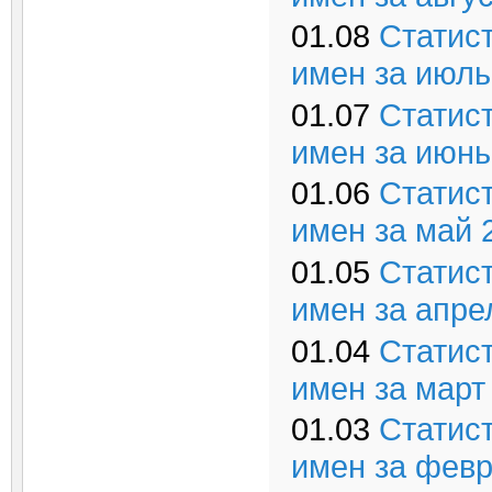
01.08
Статис
имен за июль
01.07
Статис
имен за июнь
01.06
Статис
имен за май 
01.05
Статис
имен за апре
01.04
Статис
имен за март
01.03
Статис
имен за февр