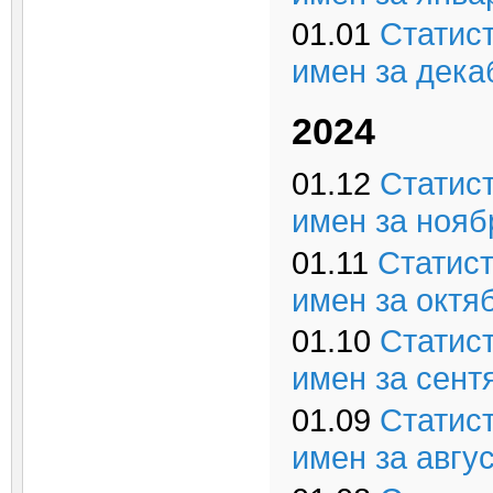
01.01
Статис
имен за дека
2024
01.12
Статис
имен за нояб
01.11
Статис
имен за октя
01.10
Статис
имен за сент
01.09
Статис
имен за авгу