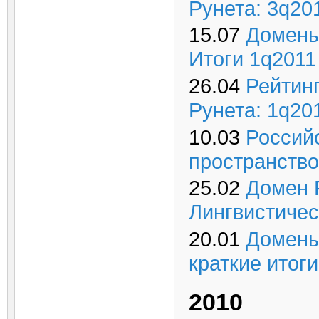
Рунета: 3q20
15.07
Домены
Итоги 1q2011
26.04
Рейтин
Рунета: 1q20
10.03
Россий
пространство
25.02
Домен 
Лингвистичес
20.01
Домены
краткие итоги
2010