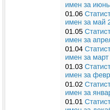
имен за июнь
01.06
Статис
имен за май 
01.05
Статис
имен за апре
01.04
Статис
имен за март
01.03
Статис
имен за февр
01.02
Статис
имен за янва
01.01
Статис
имен за дека