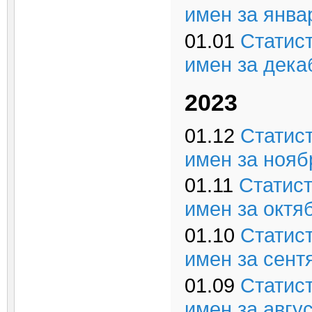
имен за янва
01.01
Статис
имен за дека
2023
01.12
Статис
имен за нояб
01.11
Статис
имен за октя
01.10
Статис
имен за сент
01.09
Статис
имен за авгу