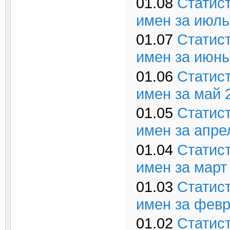
01.08
Статис
имен за июль
01.07
Статис
имен за июнь
01.06
Статис
имен за май 
01.05
Статис
имен за апре
01.04
Статис
имен за март
01.03
Статис
имен за февр
01.02
Статис