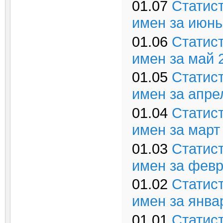
01.07
Статис
имен за июнь
01.06
Статис
имен за май 
01.05
Статис
имен за апре
01.04
Статис
имен за март
01.03
Статис
имен за февр
01.02
Статис
имен за янва
01.01
Статис