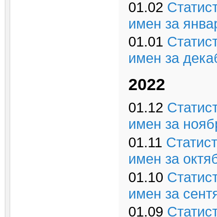
01.02
Статис
имен за янва
01.01
Статис
имен за дека
2022
01.12
Статис
имен за нояб
01.11
Статис
имен за октя
01.10
Статис
имен за сент
01.09
Статис