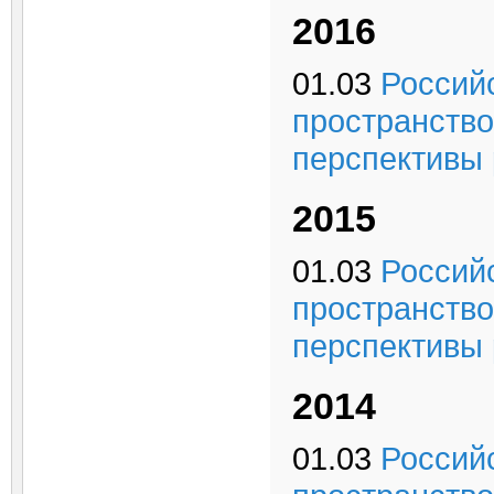
2016
01.03
Россий
пространство
перспективы 
2015
01.03
Россий
пространство
перспективы 
2014
01.03
Россий