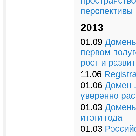
пространство
перспективы 
2013
01.09
Домены
первом полуг
рост и разви
11.06
Registra
01.06
Домен 
уверенно рас
01.03
Домены
итоги года
01.03
Россий